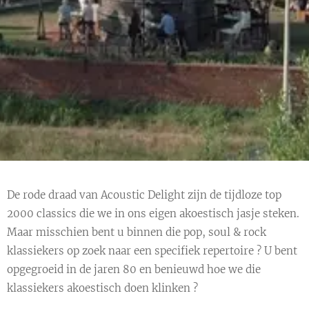
De rode draad van Acoustic Delight zijn de tijdloze top
2000 classics die we in ons eigen akoestisch jasje steken.
Maar misschien bent u binnen die pop, soul & rock
klassiekers op zoek naar een specifiek repertoire ? U bent
opgegroeid in de jaren 80 en benieuwd hoe we die
klassiekers akoestisch doen klinken ?