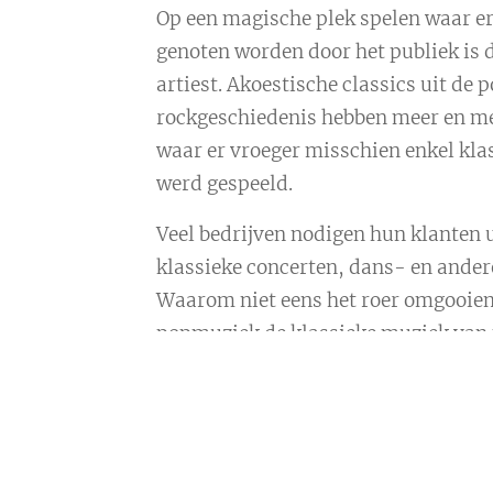
Op een magische plek spelen waar e
genoten worden door het publiek is 
artiest. Akoestische classics uit de 
rockgeschiedenis hebben meer en me
waar er vroeger misschien enkel kla
werd gespeeld.
Veel bedrijven nodigen hun klanten u
klassieke concerten, dans- en ander
Waarom niet eens het roer omgooien 
popmuziek de klassieke muziek van
Delight neemt graag de volledige org
jullie enkel met jullie klanten hoeven 
Ben je een muziekprogrammeur voor 
(zomer)festivals laat het ons zeker 