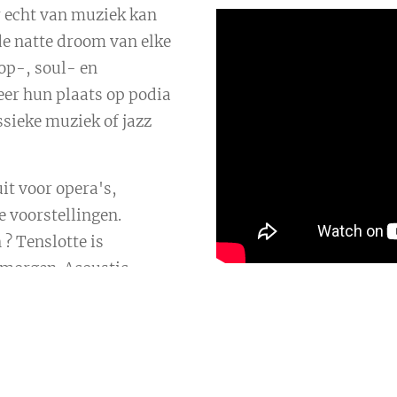
r echt van muziek kan
de natte droom van elke
pop-, soul- en
er hun plaats op podia
ssieke muziek of jazz
it voor opera's,
e voorstellingen.
? Tenslotte is
 morgen. Acoustic
anisatie op zich zodat
Mogelijke 
bezig te zijn.
culturele centra en/of
Zangeres - Zanger/Gitaa
weten als onze muziek in